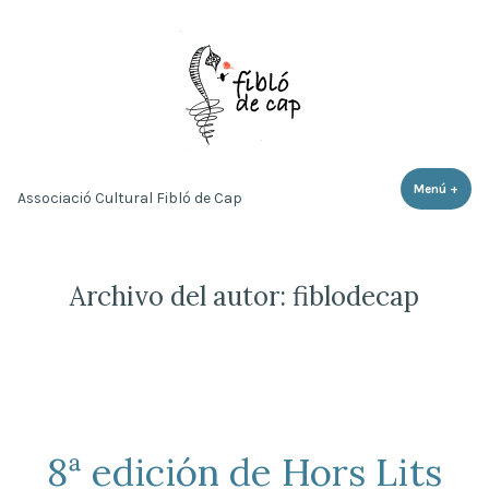
Saltar
al
contenido
Menú
+
expa
cerr
Associació Cultural Fibló de Cap
Archivo del autor:
fiblodecap
8ª edición de Hors Lits