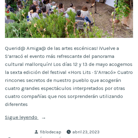
Querid@ Amiga@ de las artes escénicas! ¡Vuelve a
S’arracó el evento más refrescante del panorama
cultural mallorquín! Los días 12 y 13 de mayo acogemos
la sexta edición del festival «Hors Lits · S’Arracó» Cuatro
rincones secretos de nuestro pueblo que acogerán
cuatro grandes espectáculos interpretados por otras
cuatro compañías que nos sorprenderán utilizando
diferentes
«
Sigue leyendo
Publicado
fiblodecap
abril 23, 2023
Hors
por