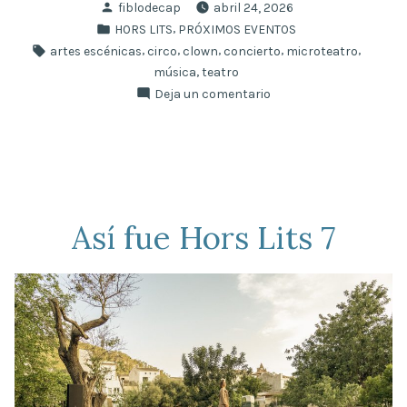
Publicado
fiblodecap
abril 24, 2026
de
por
Publicado
,
HORS LITS
PRÓXIMOS EVENTOS
Hors
en
Etiquetas:
,
,
,
,
,
artes escénicas
circo
clown
concierto
microteatro
Lits
,
música
teatro
Mallorca»
en
Deja un comentario
8ª
edición
de
Hors
Lits
Mallorca
Así fue Hors Lits 7