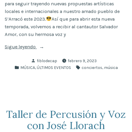
para seguir trayendo nuevas propuestas artísticas
locales e internacionales a nuestro amado pueblo de
S’Arracó este 2023.
Así que para abrir esta nueva
temporada, volvemos a recibir al cantautor Salvador
Amor, con su hermosa voz y
«Salvador
Sigue leyendo
Amor
Publicado
fiblodecap
febrero 9, 2023
·
por
Publicado
Etiquetas:
,
,
MÚSICA
ÚLTIMOS EVENTOS
conciertos
música
Concierto»
en
Taller de Percusión y Voz
con José Llorach