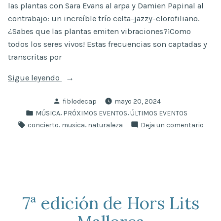
las plantas con Sara Evans al arpa y Damien Papinal al
contrabajo: un increíble trío celta-jazzy-clorofiliano.
¿Sabes que las plantas emiten vibraciones?¡Como
todos los seres vivos! Estas frecuencias son captadas y
transcritas por
«Keryda
Sigue leyendo
Plant
Publicado
fiblodecap
mayo 20, 2024
Music»
por
Publicado
,
,
MÚSICA
PRÓXIMOS EVENTOS
ÚLTIMOS EVENTOS
en
Etiquetas:
,
,
en
concierto
musica
naturaleza
Deja un comentario
Kery
Plant
Musi
7ª edición de Hors Lits