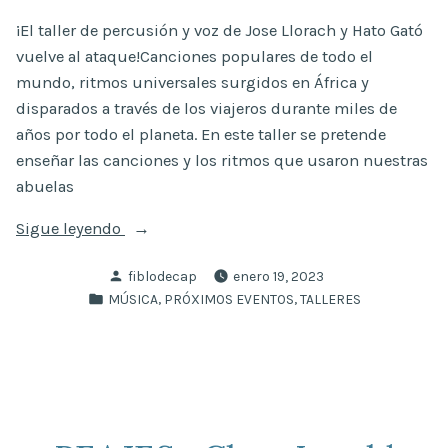
¡El taller de percusión y voz de Jose Llorach y Hato Gató
vuelve al ataque!Canciones populares de todo el
mundo, ritmos universales surgidos en África y
disparados a través de los viajeros durante miles de
años por todo el planeta. En este taller se pretende
enseñar las canciones y los ritmos que usaron nuestras
abuelas
«Taller
Sigue leyendo
de
Publicado
fiblodecap
enero 19, 2023
Percusión
por
Publicado
,
,
MÚSICA
PRÓXIMOS EVENTOS
TALLERES
y
en
Voz
con
José
Llorach»