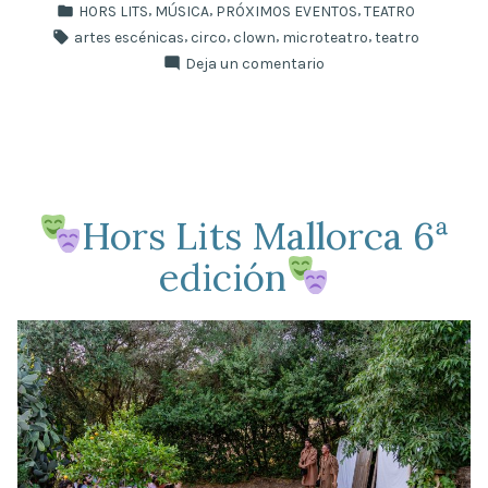
por
Publicado
,
,
,
HORS LITS
MÚSICA
PRÓXIMOS EVENTOS
TEATRO
Hors
en
Etiquetas:
,
,
,
,
artes escénicas
circo
clown
microteatro
teatro
Lits
en
Deja un comentario
Mallorca»
7ª
edición
de
Hors
Lits
Mallorca
Hors Lits Mallorca 6ª
edición