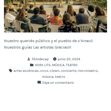
Nuestro querido público y el pueblo de s’Arracó
Nuestros guías Las artistas Gracias!!!
Publicado
fiblodecap
junio 20, 2024
por
Publicado
,
,
HORS LITS
MÚSICA
TEATRO
en
Etiquetas:
,
,
,
,
,
artes escénicas
circo
clown
concierto
microteatro
,
música
teatro
en
Deja un comentario
Así
fue
Hors
Lits
7