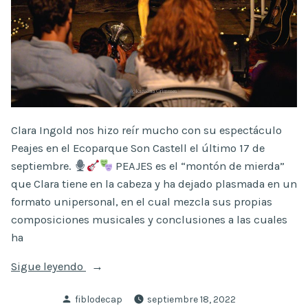
Clara Ingold nos hizo reír mucho con su espectáculo
Peajes en el Ecoparque Son Castell el último 17 de
septiembre.
PEAJES es el “montón de mierda”
que Clara tiene en la cabeza y ha dejado plasmada en un
formato unipersonal, en el cual mezcla sus propias
composiciones musicales y conclusiones a las cuales
ha
«PEAJES
Sigue leyendo
·
Publicado
fiblodecap
septiembre 18, 2022
Clara