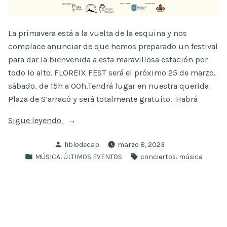
La primavera está a la vuelta de la esquina y nos
complace anunciar de que hemos preparado un festival
para dar la bienvenida a esta maravillosa estación por
todo lo alto. FLOREIX FEST será el próximo 25 de marzo,
sábado, de 15h a 00h.Tendrá lugar en nuestra querida
Plaza de S’arracó y será totalmente gratuito. Habrá
«
Sigue leyendo
Publicado
fiblodecap
marzo 8, 2023
Floreix
por
Publicado
Etiquetas:
,
,
MÚSICA
ÚLTIMOS EVENTOS
conciertos
música
Fest
en
»