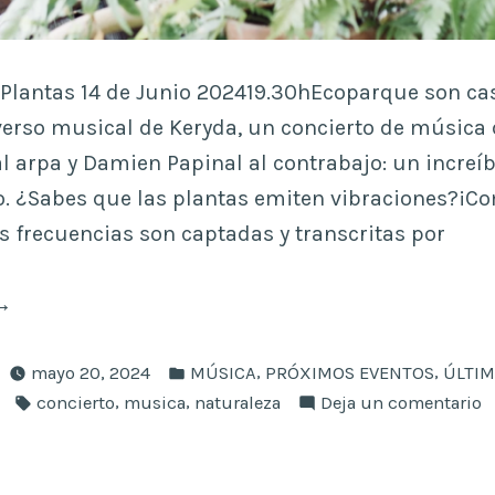
 Plantas 14 de Junio 202419.30hEcoparque son cast
erso musical de Keryda, un concierto de música 
l arpa y Damien Papinal al contrabajo: un increíbl
no. ¿Sabes que las plantas emiten vibraciones?¡C
as frecuencias son captadas y transcritas por
Keryda
ant
Publicado
usic»
,
,
mayo 20, 2024
MÚSICA
PRÓXIMOS EVENTOS
ÚLTIM
en
Etiquetas:
,
,
e
concierto
musica
naturaleza
Deja un comentario
K
P
M