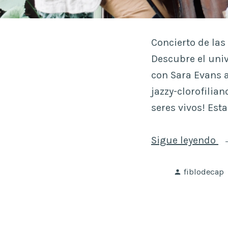
Concierto de las
Descubre el univ
con Sara Evans a
jazzy-clorofilia
seres vivos! Est
«
Sigue leyendo
Pl
Publicado
M
fiblodecap
por