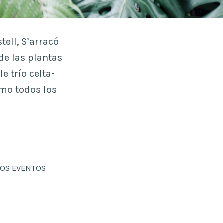
ell, S’arracó
de las plantas
e trío celta-
omo todos los
OS EVENTOS
n
eryda
lant
usic