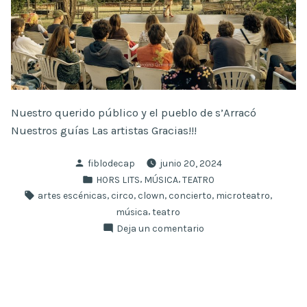
Nuestro querido público y el pueblo de s’Arracó
Nuestros guías Las artistas Gracias!!!
Publicado
fiblodecap
junio 20, 2024
por
Publicado
,
,
HORS LITS
MÚSICA
TEATRO
en
Etiquetas:
,
,
,
,
,
artes escénicas
circo
clown
concierto
microteatro
,
música
teatro
en
Deja un comentario
Así
fue
Hors
Lits
7