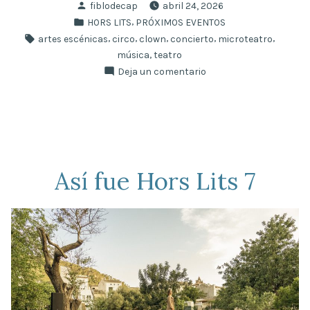
Publicado
fiblodecap
abril 24, 2026
de
por
Publicado
,
HORS LITS
PRÓXIMOS EVENTOS
Hors
en
Etiquetas:
,
,
,
,
,
artes escénicas
circo
clown
concierto
microteatro
Lits
,
música
teatro
Mallorca»
en
Deja un comentario
8ª
edición
de
Hors
Lits
Mallorca
Así fue Hors Lits 7