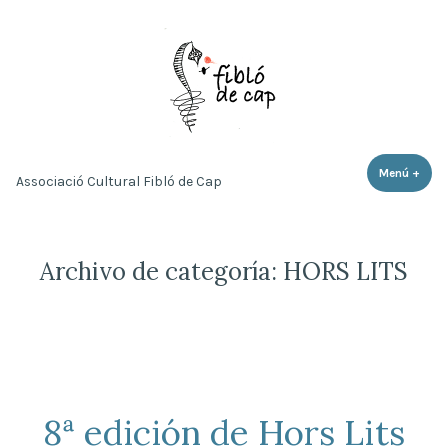
Saltar
al
contenido
Menú
+
expa
cerr
Associació Cultural Fibló de Cap
Archivo de categoría:
HORS LITS
8ª edición de Hors Lits