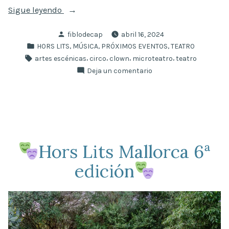
«7ª
Sigue leyendo
edición
Publicado
fiblodecap
abril 16, 2024
de
por
Publicado
,
,
,
HORS LITS
MÚSICA
PRÓXIMOS EVENTOS
TEATRO
Hors
en
Etiquetas:
,
,
,
,
artes escénicas
circo
clown
microteatro
teatro
Lits
en
Deja un comentario
Mallorca»
7ª
edición
de
Hors
Lits
Mallorca
Hors Lits Mallorca 6ª
edición