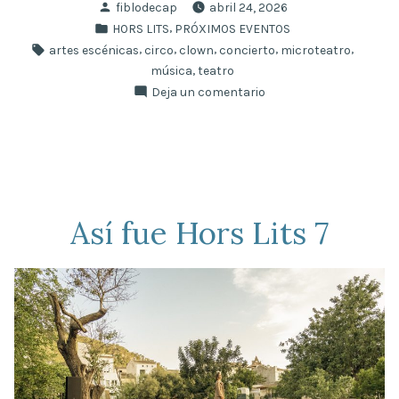
Publicado
fiblodecap
abril 24, 2026
de
por
Publicado
,
HORS LITS
PRÓXIMOS EVENTOS
Hors
en
Etiquetas:
,
,
,
,
,
artes escénicas
circo
clown
concierto
microteatro
Lits
,
música
teatro
Mallorca»
en
Deja un comentario
8ª
edición
de
Hors
Lits
Mallorca
Así fue Hors Lits 7