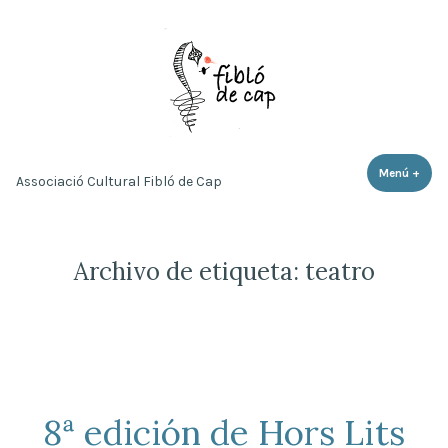
Saltar
al
contenido
Menú
+
expa
cerr
Associació Cultural Fibló de Cap
Archivo de etiqueta:
teatro
8ª edición de Hors Lits