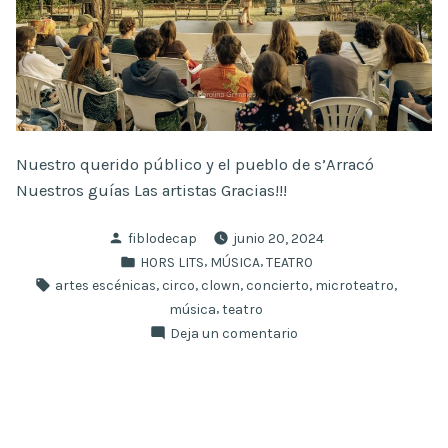
Nuestro querido público y el pueblo de s’Arracó
Nuestros guías Las artistas Gracias!!!
Publicado
fiblodecap
junio 20, 2024
por
Publicado
,
,
HORS LITS
MÚSICA
TEATRO
en
Etiquetas:
,
,
,
,
,
artes escénicas
circo
clown
concierto
microteatro
,
música
teatro
en
Deja un comentario
Así
fue
Hors
Lits
7